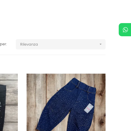

per:
Rilevanza