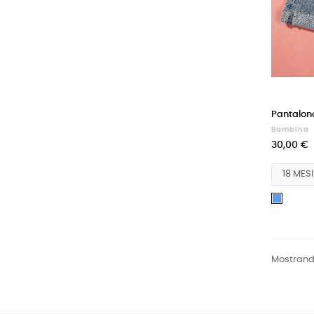
Pantalonci
Bambina
30,00 €
Blu
Mostrando