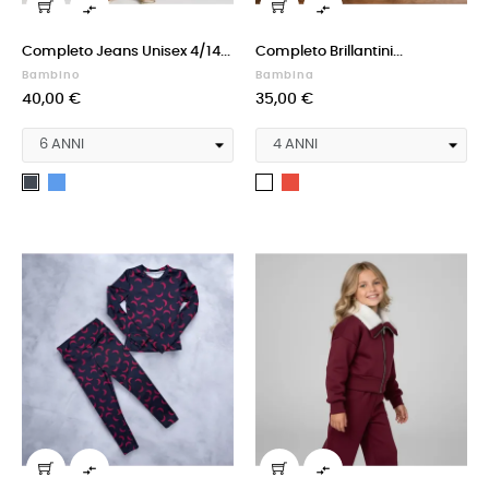


Completo Jeans Unisex 4/14...
Completo Brillantini...
Bambino
Bambina
40,00 €
35,00 €
Blu
Rosso
Nero
Bianco

